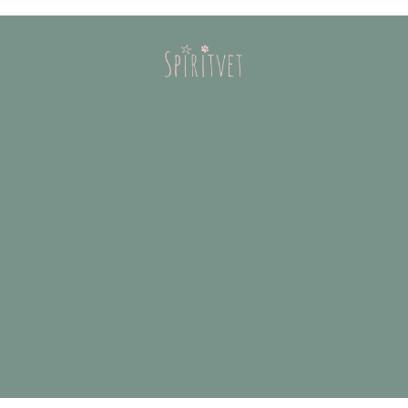
Acupuncture Cheval
Le Docteur Vétérinaire & Acupunctrice Harriett
Lombard exerce au sein des cliniques de Neuilly-
sur-Seine (92200 - Hauts de Seine) et de Maisons-
Laffitte (78600 - Yvelines) et traite depuis plus de
20 ans les chiens, les chats et les chevaux en
médecine traditionnelle chinoise, acupuncture,
alimentation, phytothérapie, aromathérapie et
chirurgie vétérinaire.