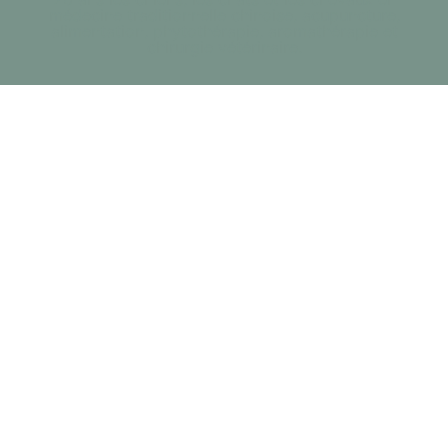
médecine traditionnelle chinoise, acupuncture,
alimentation, phytothérapie, aromathérapie et
chirurgie vétérinaire.